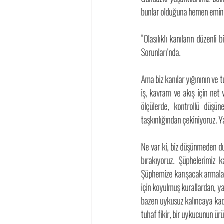
bunlar olduğuna hemen emin o
“Olasılıklı kanıların düzenl
Sorunları’nda. 
Ama biz kanılar yığınının ve t
iş, kavram ve akış için net 
ölçülerde, kontrollü düşü
taşkınlığından çekiniyoruz. Ya
Ne var ki, biz düşünmeden dur
bırakıyoruz. Şüphelerimiz 
Şüphemize karışacak armalar, 
için koyulmuş kurallardan, ya
bazen uykusuz kalıncaya kad
tuhaf fikir, bir uykucunun ür