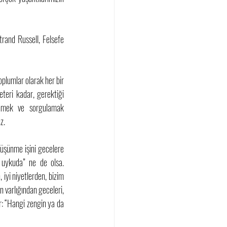
 
rand Russell, Felsefe 
oplumlar olarak her bir 
teri kadar, gerektiği 
enmek ve sorgulamak 
.  
Düşünme işini gecelere 
 uykuda” ne de olsa. 
iyi niyetlerden, bizim 
 varlığından geceleri, 
 “Hangi zengin ya da 