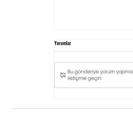
Yorumlar
Bu gönderiye yorum yapmak ar
iletişime geçin.
Ben Sadece Eve Dönmek İstiyorum