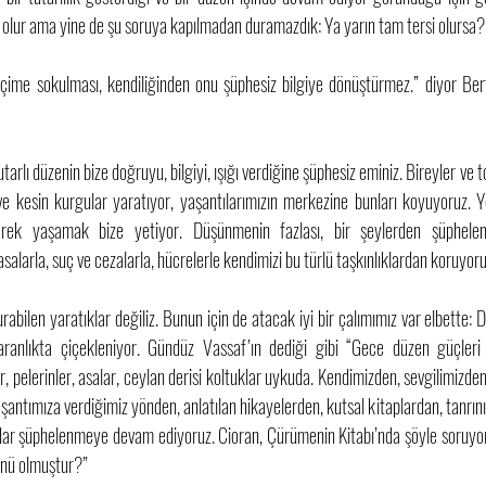
lur ama yine de şu soruya kapılmadan duramazdık: Ya yarın tam tersi olursa?
i biçime sokulması, kendiliğinden onu şüphesiz bilgiye dönüştürmez.” diyor Bert
utarlı düzenin bize doğruyu, bilgiyi, ışığı verdiğine şüphesiz eminiz. Bireyler ve t
ve kesin kurgular yaratıyor, yaşantılarımızın merkezine bunları koyuyoruz. Ye
nerek yaşamak bize yetiyor. Düşünmenin fazlası, bir şeylerden şüphel
salarla, suç ve cezalarla, hücrelerle kendimizi bu türlü taşkınlıklardan koruyoruz
abilen yaratıklar değiliz. Bunun için de atacak iyi bir çalımımız var elbette: 
karanlıkta çiçekleniyor. Gündüz Vassaf’ın dediği gibi “Gece düzen güçleri
pelerinler, asalar, ceylan derisi koltuklar uykuda. Kendimizden, sevgilimizden, 
şantımıza verdiğimiz yönden, anlatılan hikayelerden, kutsal kitaplardan, tanrının
ar şüphelenmeye devam ediyoruz. Cioran, Çürümenin Kitabı’nda şöyle soruyor:
ünü olmuştur?” 