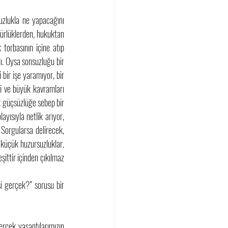
zlukla ne yapacağını 
ürlüklerden, hukuktan 
orbasının içine atıp 
. Oysa sonsuzluğu bir 
ir işe yaramıyor, bir 
 ve büyük kavramları 
k güçsüzlüğe sebep bir 
ısıyla netlik arıyor, 
Sorgularsa delirecek, 
küçük huzursuzluklar. 
ttir içinden çıkılmaz 
 gerçek?” sorusu bir 
rçek yaşantılarımızın 