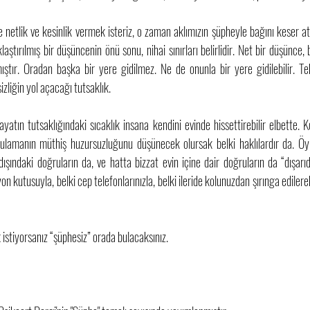
etlik ve kesinlik vermek isteriz, o zaman aklımızın şüpheyle bağını keser atar
ştırılmış bir düşüncenin önü sonu, nihai sınırları belirlidir. Net bir düşünce, b
ıştır. Oradan başka bir yere gidilmez. Ne de onunla bir yere gidilebilir. Tek 
zliğin yol açacağı tutsaklık. 
tın tutsaklığındaki sıcaklık insana kendini evinde hissettirebilir elbette. K
gulamanın müthiş huzursuzluğunu düşünecek olursak belki haklılardır da. Öyl
şındaki doğruların da, ve hatta bizzat evin içine dair doğruların da “dışarıd
zyon kutusuyla, belki cep telefonlarınızla, belki ileride kolunuzdan şırınga edilere
stiyorsanız “şüphesiz” orada bulacaksınız. 