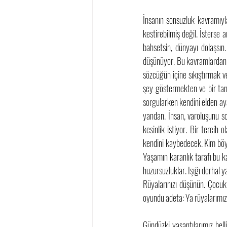
İnsanın sonsuzluk kavramıyl
kestirebilmiş değil. İsterse
bahsetsin, dünyayı dolaşsın
düşünüyor. Bu kavramlardan b
sözcüğün içine sıkıştırmak v
şey göstermekten ve bir tan
sorgularken kendini elden aya
yandan. İnsan, varoluşunu so
kesinlik istiyor. Bir tercih
kendini kaybedecek. Kim böyl
Yaşamın karanlık tarafı bu k
huzursuzluklar. Işığı derhal
Rüyalarınızı düşünün. Çocuk
oyundu adeta: Ya rüyalarımız
Gündüzki yaşantılarımız bell