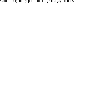
Psikeart Dergi'nin "Şüphe" temalı sayısında yayımlanmıştır.