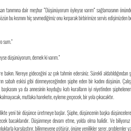
nsan tanımına dair meşhur “Düşünüyorum öyleyse varım” sağlamasının önün
n bu kısmını hiç sevmediğimiz onu kırparak birbirimize servis edişimizden bell
go sum.” 
eyse düşünüyorum, demek ki varım.”
e bakın. Nereye gideceğini az çok tahmin edersiniz. Sürekli aldatıldığından 
n sabah eskisi gibi dönmeyeceğinden şüphe eden bir kadını düşünün. Çalıştığ
 başkasını ya da annesinin koyduğu katı kuralların iyi niyetinden şüphelene
kalmayacak, mutlaka harekete, eyleme geçecek, bir yola çıkacaktır. 
ikte yeni bir düşünce üretmeye başlar. Şüphe, düşüncenin başka düşüncelere 
ecek bacaklarıdır. Düşünmeye devam etme, yolda olma halidir. Ve biliyoruz k
luklarla karşılaştırır, bilinmeyene götürür, önüne yenilikler serer, problemler ya