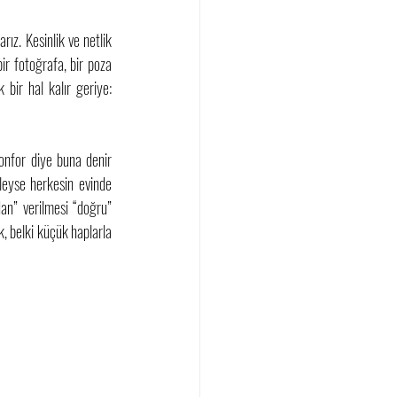
ız. Kesinlik ve netlik 
ir fotoğrafa, bir poza 
bir hal kalır geriye: 
onfor diye buna denir 
eyse herkesin evinde 
an” verilmesi “doğru” 
k, belki küçük haplarla 