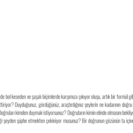
rde bol keseden ve şaşalı biçimlerde karşımıza çıkıyor oluşu, artık bir formül gib
ettiriyor? Duyduğunuz, gördüğünüz, araştırdığınız şeylerin ne kadarının doğru
ğruları kimden duymak istiyorsunuz? Doğruların kimin elinde olmasını bekliy
iği şeyden şüphe etmekten çekiniyor musunuz? Bir doğrunun gözünün ta içine 