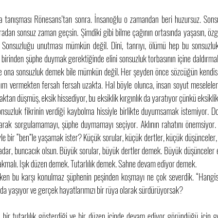
a tanışması Rönesans’tan sonra. İnsanoğlu o zamandan beri huzursuz. Sonsu
 aradan sonsuz zaman geçsin. Şimdiki gibi bilme çağının ortasında yaşasın, özg
. Sonsuzluğu unutması mümkün değil. Dini, tanrıyı, ölümü hep bu sonsuzluk t
irinden şüphe duymak gerektiğinde elini sonsuzluk torbasının içine daldırmalı
e ona sonsuzluk demek bile mümkün değil. Her şeyden önce sözcüğün kendisi b
ım vermekten fersah fersah uzakta. Hal böyle olunca, insan soyut meseleleri
ktan düşmüş, eksik hissediyor, bu eksiklik kırgınlık da yaratıyor çünkü eksikli
nsuzluk fikrinin verdiği kaybolma hissiyle birlikte duyumsamak istemiyor. Dolay
 olarak sorgulamamayı, şüphe duymamayı seçiyor. Aklının rahatını önemsiyor. 
e bir “ben”le yaşamak ister? Küçük sorular, küçük dertler, küçük düşünceler, 
adar, buncacık olsun. Büyük sorular, büyük dertler demek. Büyük düşünceler eşi
 yakmalı. Işık düzen demek. Tutarlılık demek. Sahne devam ediyor demek.
ken bu karşı konulmaz şüphenin peşinden koşmayı ne çok severdik. “Hangisi
da yaşıyor ve gerçek hayatlarımızı bir rüya olarak sürdürüyorsak? 
i bir tutarlılık gösterdiği ve bir düzen içinde devam ediyor göründüğü için ge