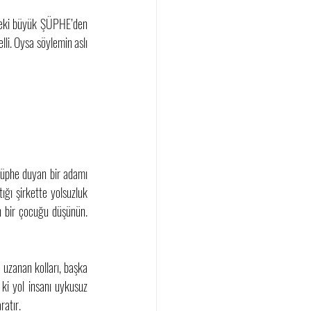
deki büyük ŞÜPHE’den 
i. Oysa söylemin aslı 
şüphe duyan bir adamı 
ı şirkette yolsuzluk 
n bir çocuğu düşünün. 
uzanan kolları, başka 
i yol insanı uykusuz 
ratır. 