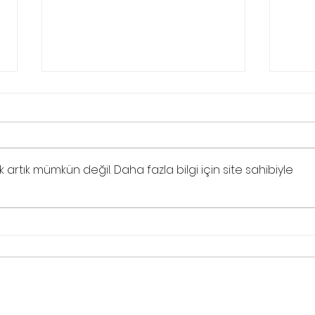
tık mümkün değil. Daha fazla bilgi için site sahibiyle
Sesim
Sözcükler: Büyüye, Duaya ve
Buyruğa Dönüşen