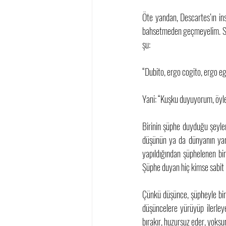
Öte yandan, Descartes’ın i
bahsetmeden geçmeyelim. Sözü
şu: 
“Dubito, ergo cogito, ergo e
Yani: “Kuşku duyuyorum, öyl
Birinin şüphe duyduğu şeyler
düşünün ya da dünyanın yarı
yapıldığından şüphelenen bir
Şüphe duyan hiç kimse sabit 
Çünkü düşünce, şüpheyle birl
düşüncelere yürüyüp ilerley
bırakır, huzursuz eder, yoksun