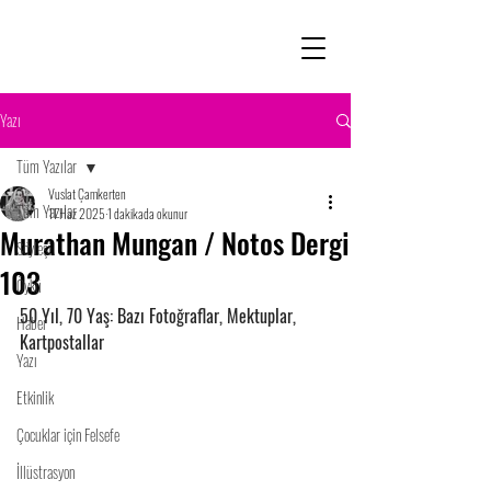
Yazı
Tüm Yazılar
Vuslat Çamkerten
Tüm Yazılar
11 Haz 2025
1 dakikada okunur
Murathan Mungan / Notos Dergi
Söyleşi
103
Öykü
50 Yıl, 70 Yaş: Bazı Fotoğraflar, Mektuplar, 
Haber
Kartpostallar 
Yazı
Etkinlik
Çocuklar için Felsefe
İllüstrasyon