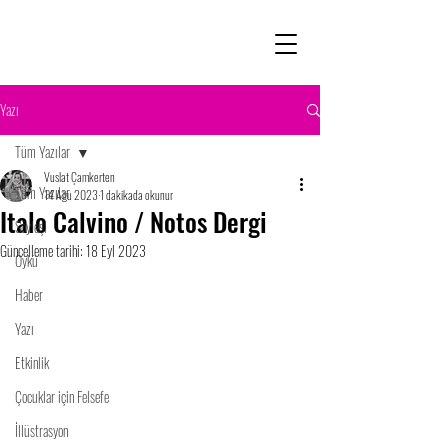
Yazı
Tüm Yazılar
Vuslat Çamkerten
Tüm Yazılar
14 Ağu 2023
1 dakikada okunur
Italo Calvino / Notos Dergi
Söyleşi
Güncelleme tarihi:
18 Eyl 2023
Öykü
Haber
Yazı
Etkinlik
Çocuklar için Felsefe
İllüstrasyon