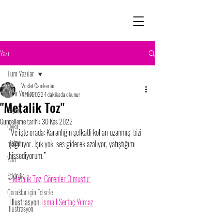
Yazı
Tüm Yazılar
Vuslat Çamkerten
Tüm Yazılar
4 Nis 2022
1 dakikada okunur
"Metalik Toz"
Söyleşi
Güncelleme tarihi:
30 Kas 2022
Öykü
“Ve işte orada: Karanlığın şefkatli kolları uzanmış, bizi 
Haber
çağırıyor. Işık yok, ses giderek azalıyor, yatıştığımı 
hissediyorum.”  
Yazı
Etkinlik
- Metalik Toz, Görenler Olmuştur
Çocuklar için Felsefe
 İllüstrasyon: 
İsmail Sertaç Yılmaz
İllüstrasyon