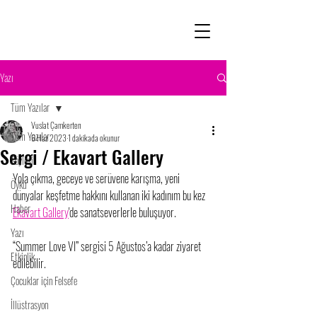
Yazı
Tüm Yazılar
Vuslat Çamkerten
Tüm Yazılar
6 Haz 2023
1 dakikada okunur
Sergi / Ekavart Gallery
Söyleşi
Yola çıkma, geceye ve serüvene karışma, yeni 
Öykü
dünyalar keşfetme hakkını kullanan iki kadınım bu kez  
Haber
Ekavart Gallery
'de sanatseverlerle buluşuyor.  
Yazı
“Summer Love VI” sergisi 5 Ağustos’a kadar ziyaret 
Etkinlik
edilebilir. 
Çocuklar için Felsefe
İllüstrasyon